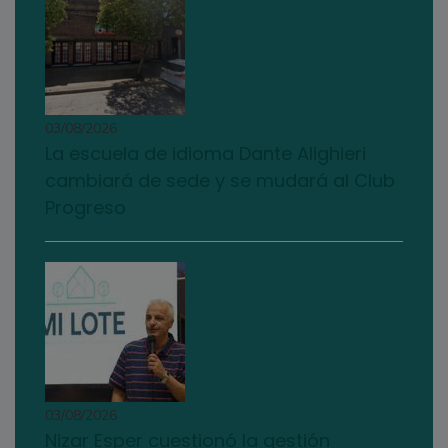
03/08/2026
La escuela de idioma Dante Alighieri
cambiará de sede y se mudará al Club
Progreso
03/08/2026
Nizar Esper cuestionó la gestión