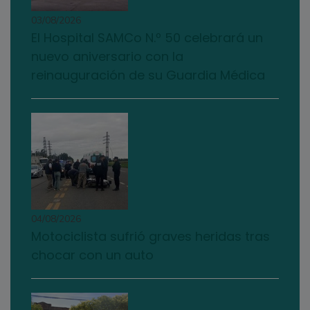
03/08/2026
El Hospital SAMCo N.º 50 celebrará un
nuevo aniversario con la
reinauguración de su Guardia Médica
04/08/2026
Motociclista sufrió graves heridas tras
chocar con un auto