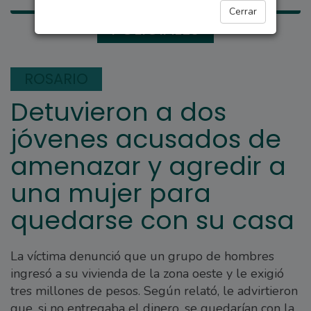
Cerrar
POLICIALES
ROSARIO
Detuvieron a dos
jóvenes acusados de
amenazar y agredir a
una mujer para
quedarse con su casa
La víctima denunció que un grupo de hombres
ingresó a su vivienda de la zona oeste y le exigió
tres millones de pesos. Según relató, le advirtieron
que, si no entregaba el dinero, se quedarían con la