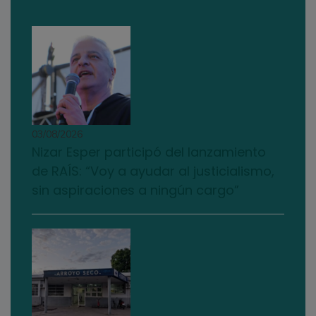
03/08/2026
Nizar Esper participó del lanzamiento
de RAÍS: “Voy a ayudar al justicialismo,
sin aspiraciones a ningún cargo”