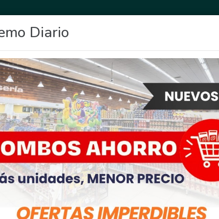
emo Diario
OCIO
DEPORTES
FIGHIERA
GENERAL LAGOS
POLICIALES
RE