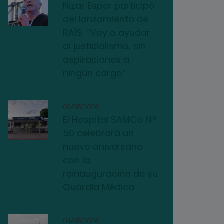
Nizar Esper participó
del lanzamiento de
RAÍS: “Voy a ayudar
al justicialismo, sin
aspiraciones a
ningún cargo”
03/08/2026
El Hospital SAMCo N.º
50 celebrará un
nuevo aniversario
con la
reinauguración de su
Guardia Médica
04/08/2026