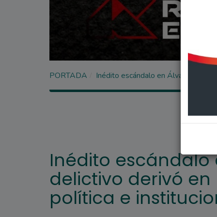
PORTADA
Inédito escándalo en Álvarez: Un raid 
Inédito escándalo 
delictivo derivó en
política e instituci