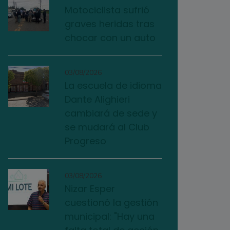
Motociclista sufrió
graves heridas tras
chocar con un auto
03/08/2026
La escuela de idioma
Dante Alighieri
cambiará de sede y
se mudará al Club
Progreso
03/08/2026
Nizar Esper
cuestionó la gestión
municipal: "Hay una