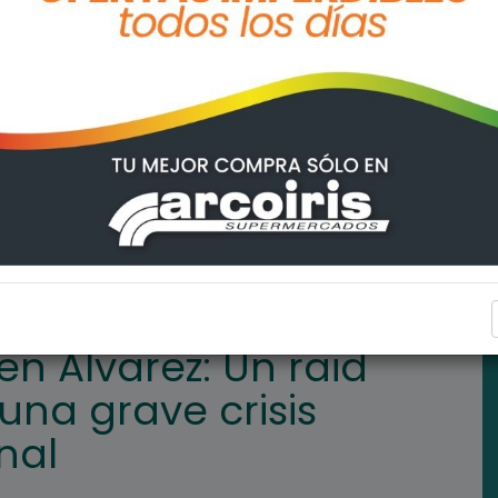
delictivo derivó en una grave crisis política e institucional
POLICIALES
en Álvarez: Un raid
 una grave crisis
onal