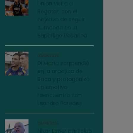
Unión visita a
Regatas con el
objetivo de seguir
sumando en la
Superliga Rosarina
01/08/2026
Di María sorprendió
en la práctica de
Boca y protagonizó
un emotivo
reencuentro con
Leandro Paredes
03/08/2026
Nizar Esper participó