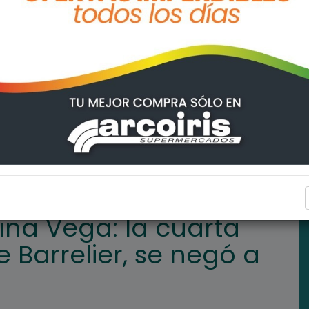
a detenida, pareja de Barrelier, se negó a declarar
POLICIALES
ina Vega: la cuarta
 Barrelier, se negó a