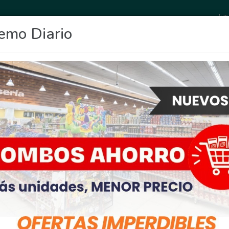
Jue
emo Diario
OCIO
DEPORTES
FIGHIERA
GENERAL LAGOS
POLICIALES
RE