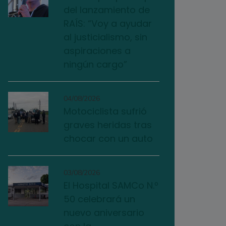
del lanzamiento de
RAÍS: “Voy a ayudar
al justicialismo, sin
aspiraciones a
ningún cargo”
04/08/2026
Motociclista sufrió
graves heridas tras
chocar con un auto
03/08/2026
El Hospital SAMCo N.º
50 celebrará un
nuevo aniversario