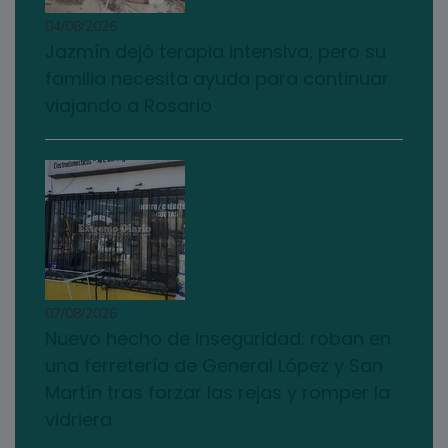
04/08/2026
Jazmín dejó terapia intensiva, pero su
familia necesita ayuda para continuar
viajando a Rosario
07/08/2026
Nuevo hecho de inseguridad: roban en
una ferretería de General López y San
Martín tras forzar las rejas y romper la
vidriera