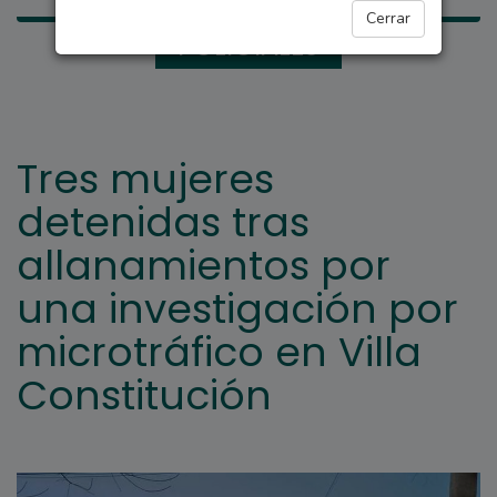
Cerrar
POLICIALES
Tres mujeres
detenidas tras
allanamientos por
una investigación por
microtráfico en Villa
Constitución