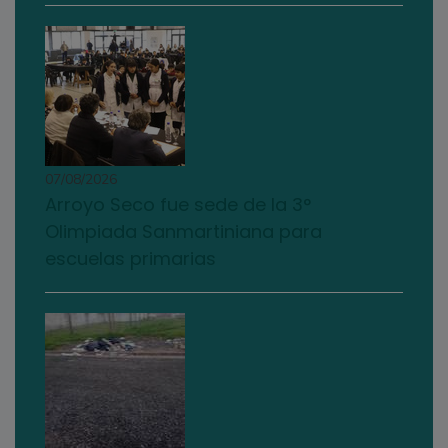
07/08/2026
Arroyo Seco fue sede de la 3°
Olimpiada Sanmartiniana para
escuelas primarias