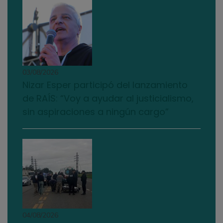
03/08/2026
Nizar Esper participó del lanzamiento
de RAÍS: “Voy a ayudar al justicialismo,
sin aspiraciones a ningún cargo”
04/08/2026