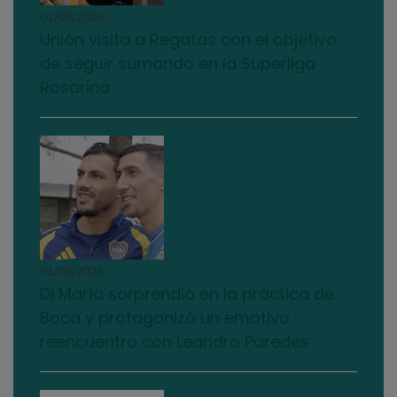
01/08/2026
Unión visita a Regatas con el objetivo
de seguir sumando en la Superliga
Rosarina
01/08/2026
Di María sorprendió en la práctica de
Boca y protagonizó un emotivo
reencuentro con Leandro Paredes