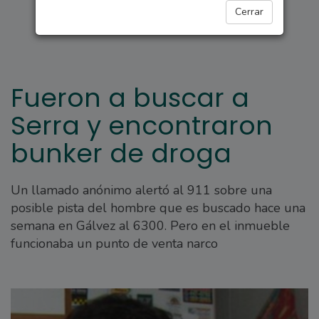
POLICIALES
Cerrar
Fueron a buscar a
Serra y encontraron
bunker de droga
Un llamado anónimo alertó al 911 sobre una
posible pista del hombre que es buscado hace una
semana en Gálvez al 6300. Pero en el inmueble
funcionaba un punto de venta narco