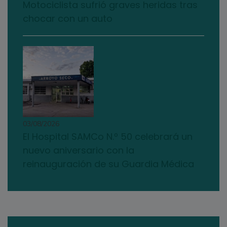
Motociclista sufrió graves heridas tras
chocar con un auto
03/08/2026
El Hospital SAMCo N.º 50 celebrará un
nuevo aniversario con la
reinauguración de su Guardia Médica