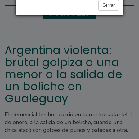
Cerrar
POLICIALES
Argentina violenta:
brutal golpiza a una
menor a la salida de
un boliche en
Gualeguay
El demencial hecho ocurrió en la madrugada del 1
de enero, a la salida de un boliche, cuando una
chica atacó con golpes de puños y patadas a otra.