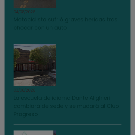
04/08/2026
Motociclista sufrió graves heridas tras
chocar con un auto
03/08/2026
La escuela de idioma Dante Alighieri
cambiará de sede y se mudará al Club
Progreso