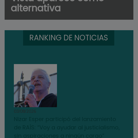
alternativa
RANKING DE NOTICIAS
03/08/2026
Nizar Esper participó del lanzamiento
de RAÍS: “Voy a ayudar al justicialismo,
sin aspiraciones a ningún cargo”