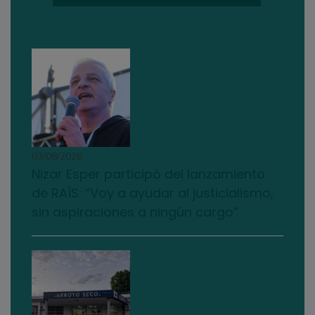
03/08/2026
Nizar Esper participó del lanzamiento
de RAÍS: “Voy a ayudar al justicialismo,
sin aspiraciones a ningún cargo”