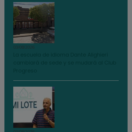
03/08/2026
La escuela de idioma Dante Alighieri
cambiará de sede y se mudará al Club
Progreso
03/08/2026