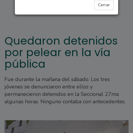
POLICIALES
Cerrar
Quedaron detenidos
por pelear en la vía
pública
Fue durante la mañana del sábado. Los tres
jóvenes se denunciaron entre ellos y
permanecieron detenidos en la Seccional 27ma
algunas horas. Ninguno contaba con antecedentes.