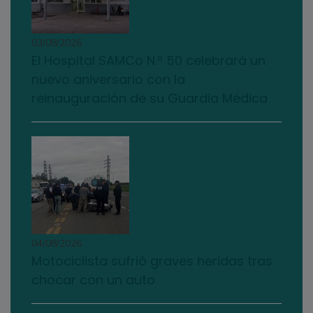
03/08/2026
El Hospital SAMCo N.º 50 celebrará un
nuevo aniversario con la
reinauguración de su Guardia Médica
04/08/2026
Motociclista sufrió graves heridas tras
chocar con un auto