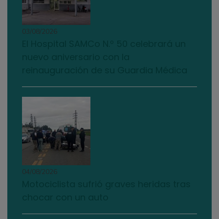
03/08/2026
El Hospital SAMCo N.º 50 celebrará un
nuevo aniversario con la
reinauguración de su Guardia Médica
04/08/2026
Motociclista sufrió graves heridas tras
chocar con un auto