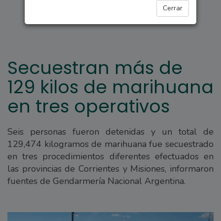
POLICIALES
Cerrar
Secuestran más de
129 kilos de marihuana
en tres operativos
Seis personas fueron detenidas y un total de
129,474 kilogramos de marihuana fue secuestrado
en tres procedimientos diferentes efectuados en
las provincias de Corrientes y Misiones, informaron
fuentes de Gendarmería Nacional Argentina.