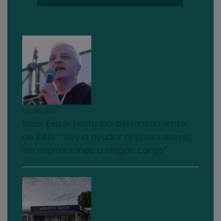
03/08/2026
Nizar Esper participó del lanzamiento
de RAÍS: “Voy a ayudar al justicialismo,
sin aspiraciones a ningún cargo”