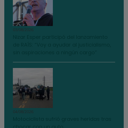
03/08/2026
Nizar Esper participó del lanzamiento
de RAÍS: “Voy a ayudar al justicialismo,
sin aspiraciones a ningún cargo”
04/08/2026
Motociclista sufrió graves heridas tras
chocar con un auto