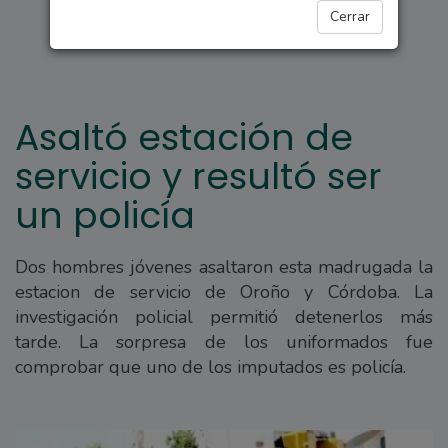
POLICIALES
Cerrar
Asaltó estación de
servicio y resultó ser
un policía
Dos hombres jóvenes asaltaron esta madrugada la
estacion de servicio de Oroño y Córdoba. La
investigación policial permitió detenerlos más
tarde. La sorpresa de los uniformados fue
comprobar que uno de los imputados es policía.