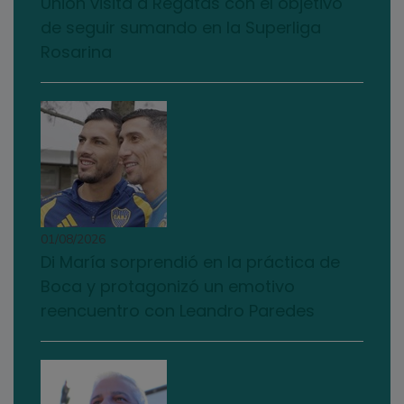
Unión visita a Regatas con el objetivo
de seguir sumando en la Superliga
Rosarina
01/08/2026
Di María sorprendió en la práctica de
Boca y protagonizó un emotivo
reencuentro con Leandro Paredes