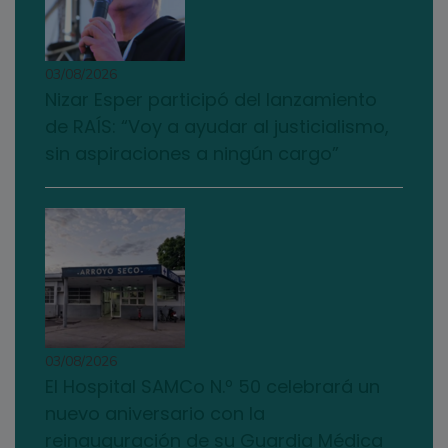
03/08/2026
Nizar Esper participó del lanzamiento
de RAÍS: “Voy a ayudar al justicialismo,
sin aspiraciones a ningún cargo”
03/08/2026
El Hospital SAMCo N.º 50 celebrará un
nuevo aniversario con la
reinauguración de su Guardia Médica