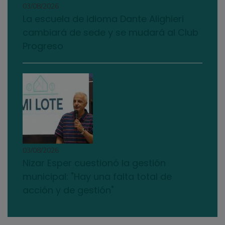
03/08/2026
La escuela de idioma Dante Alighieri
cambiará de sede y se mudará al Club
Progreso
03/08/2026
Nizar Esper cuestionó la gestión
municipal: "Hay una falta total de
acción y de gestión"