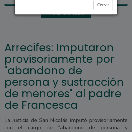
Cerrar
POLICIALES
Arrecifes: Imputaron
provisoriamente por
"abandono de
persona y sustracción
de menores" al padre
de Francesca
La Justicia de San Nicolás imputó provisoriamente
con el cargo de "abandono de persona y