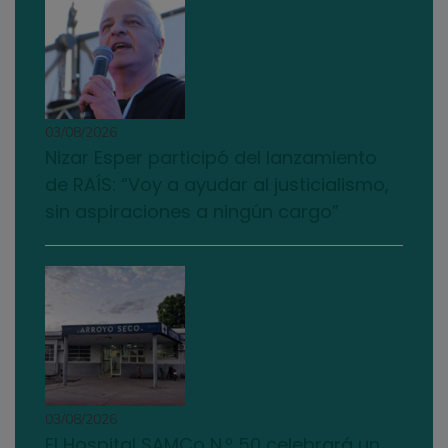
03/08/2026
Nizar Esper participó del lanzamiento
de RAÍS: “Voy a ayudar al justicialismo,
sin aspiraciones a ningún cargo”
03/08/2026
El Hospital SAMCo N.º 50 celebrará un