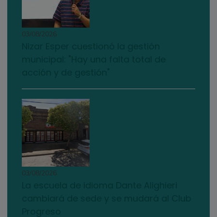
03/08/2026
Nizar Esper cuestionó la gestión
municipal: "Hay una falta total de
acción y de gestión"
03/08/2026
La escuela de idioma Dante Alighieri
cambiará de sede y se mudará al Club
Progreso