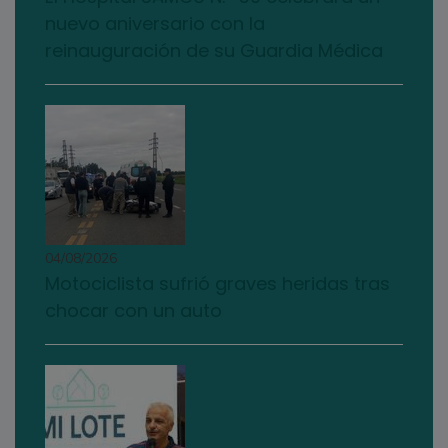
nuevo aniversario con la
reinauguración de su Guardia Médica
04/08/2026
Motociclista sufrió graves heridas tras
chocar con un auto