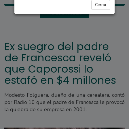
Cerrar
POLICIALES
Ex suegro del padre
de Francesca reveló
que Caporossi lo
estafó en $4 millones
Modesto Folguera, dueño de una cerealera, contó
por Radio 10 que el padre de Francesca le provocó
la quiebra de su empresa en 2001.