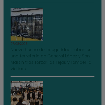
07/08/2026
Nuevo hecho de inseguridad: roban en
una ferretería de General López y San
Martín tras forzar las rejas y romper la
vidriera