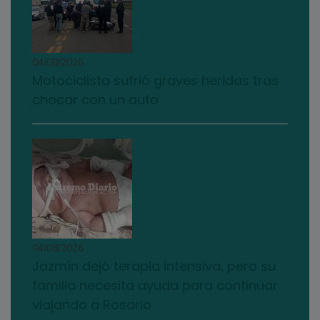
04/08/2026
Motociclista sufrió graves heridas tras
chocar con un auto
04/08/2026
Jazmín dejó terapia intensiva, pero su
familia necesita ayuda para continuar
viajando a Rosario