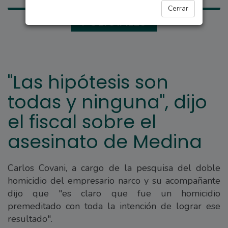
Cerrar
POLICIALES
"Las hipótesis son
todas y ninguna", dijo
el fiscal sobre el
asesinato de Medina
Carlos Covani, a cargo de la pesquisa del doble
homicidio del empresario narco y su acompañante
dijo que "es claro que fue un homicidio
premeditado con toda la intención de lograr ese
resultado".