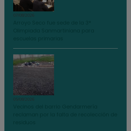
07/08/2026
Arroyo Seco fue sede de la 3°
Olimpiada Sanmartiniana para
escuelas primarias
05/08/2026
Vecinos del barrio Gendarmería
reclaman por la falta de recolección de
residuos