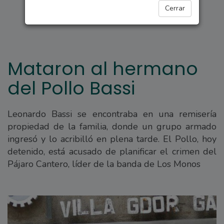
POLICIALES
Cerrar
Mataron al hermano
del Pollo Bassi
Leonardo Bassi se encontraba en una remisería
propiedad de la familia, donde un grupo armado
ingresó y lo acribilló en plena tarde. El Pollo, hoy
detenido, está acusado de planificar el crimen del
Pájaro Cantero, líder de la banda de Los Monos