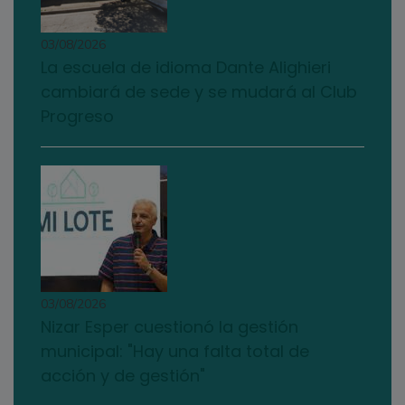
03/08/2026
La escuela de idioma Dante Alighieri
cambiará de sede y se mudará al Club
Progreso
03/08/2026
Nizar Esper cuestionó la gestión
municipal: "Hay una falta total de
acción y de gestión"