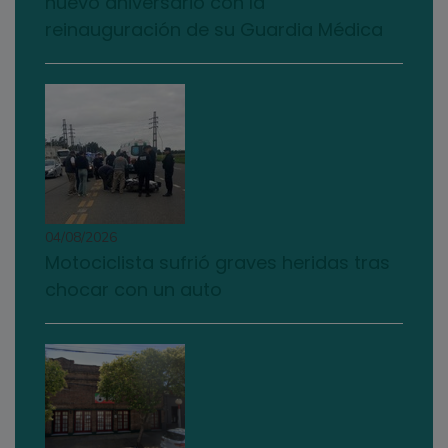
nuevo aniversario con la
reinauguración de su Guardia Médica
04/08/2026
Motociclista sufrió graves heridas tras
chocar con un auto