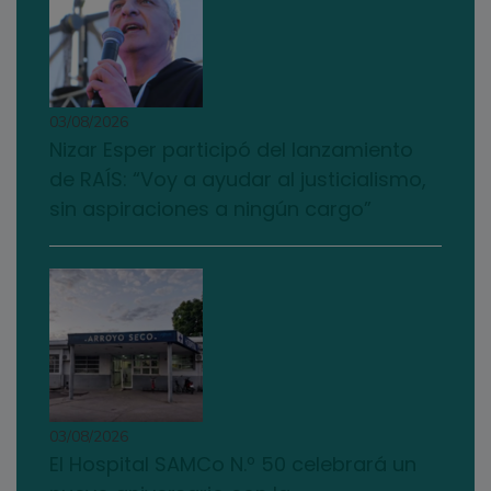
03/08/2026
Nizar Esper participó del lanzamiento
de RAÍS: “Voy a ayudar al justicialismo,
sin aspiraciones a ningún cargo”
03/08/2026
El Hospital SAMCo N.º 50 celebrará un