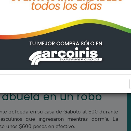
o
POLICIALES
a abuela en un robo
nte golpeda en su casa de Gaboto al 500 durante
asculinos que ingresaron mientras dormía. La
se unos $600 pesos en efectivo.