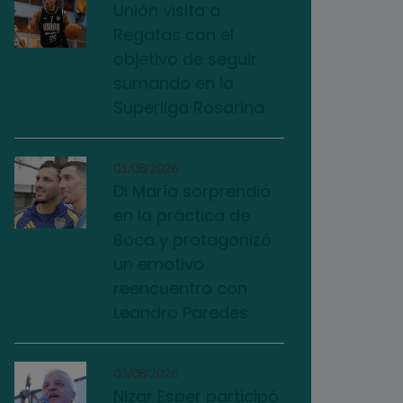
Unión visita a
Regatas con el
objetivo de seguir
sumando en la
Superliga Rosarina
01/08/2026
Di María sorprendió
en la práctica de
Boca y protagonizó
un emotivo
reencuentro con
Leandro Paredes
03/08/2026
Nizar Esper participó