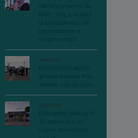
del lanzamiento de
RAÍS: “Voy a ayudar
al justicialismo, sin
aspiraciones a
ningún cargo”
04/08/2026
Motociclista sufrió
graves heridas tras
chocar con un auto
03/08/2026
El Hospital SAMCo N.º
50 celebrará un
nuevo aniversario