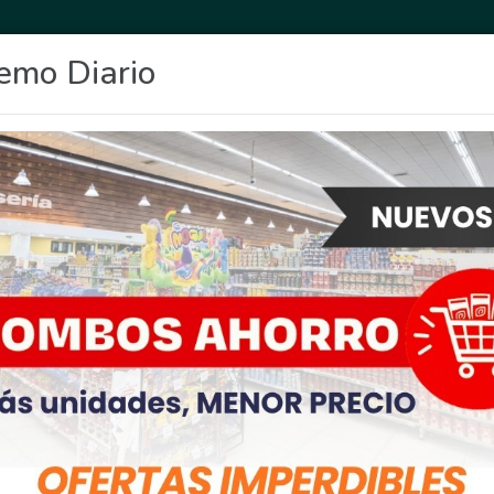
emo Diario
OCIO
DEPORTES
FIGHIERA
GENERAL LAGOS
POLICIALES
RE