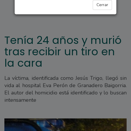
POLICIALES
Cerrar
Tenía 24 años y murió
tras recibir un tiro en
la cara
La víctima, identificada como Jesús Trigo, llegó sin
vida al hospital Eva Perón de Granadero Baigorria.
El autor del homicidio está identificado y lo buscan
intensamente