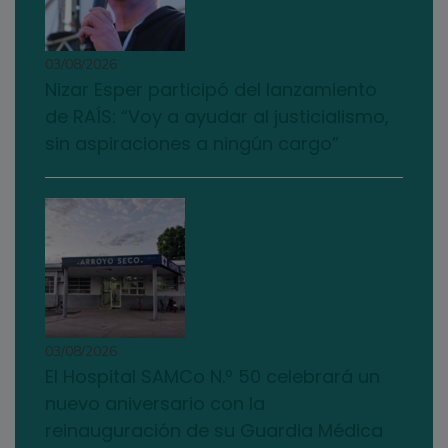
03/08/2026
Nizar Esper participó del lanzamiento
de RAÍS: “Voy a ayudar al justicialismo,
sin aspiraciones a ningún cargo”
03/08/2026
El Hospital SAMCo N.º 50 celebrará un
nuevo aniversario con la
reinauguración de su Guardia Médica