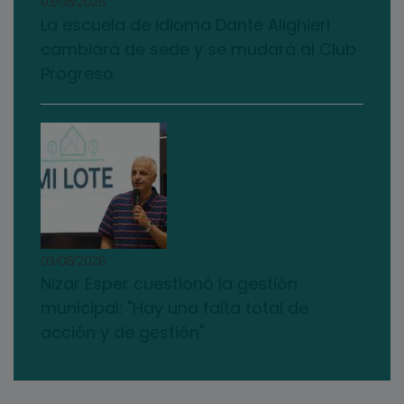
03/08/2026
La escuela de idioma Dante Alighieri
cambiará de sede y se mudará al Club
Progreso
03/08/2026
Nizar Esper cuestionó la gestión
municipal: "Hay una falta total de
acción y de gestión"