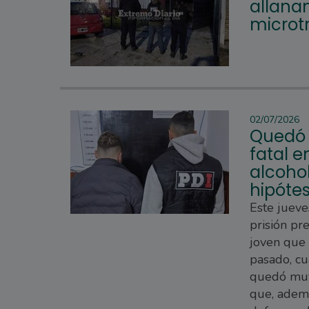
allana
microtr
02/07/2026
Quedó 
fatal e
alcoho
hipótes
Este jueve
prisión pr
joven que
pasado, cu
quedó muy 
que, ademá