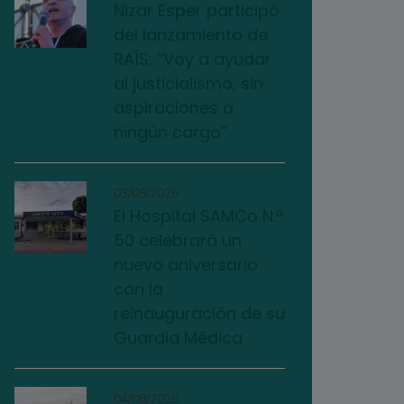
Nizar Esper participó
del lanzamiento de
RAÍS: “Voy a ayudar
al justicialismo, sin
aspiraciones a
ningún cargo”
03/08/2026
El Hospital SAMCo N.º
50 celebrará un
nuevo aniversario
con la
reinauguración de su
Guardia Médica
04/08/2026