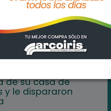
mpalme Graneros y le dispararon desde una bicicleta
POLICIALES
a de su casa de
y le dispararon
a