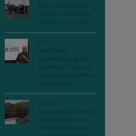
Motociclista sufrió
graves heridas tras
chocar con un auto
03/08/2026
Nizar Esper
cuestionó la gestión
municipal: "Hay una
falta total de acción
y de gestión"
03/08/2026
La escuela de idioma
Dante Alighieri
cambiará de sede y