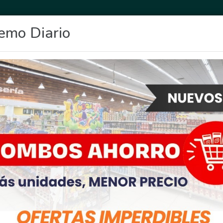
emo Diario
OCIO
DEPORTES
FIGHIERA
GENERAL LAGOS
POLICIALES
RE