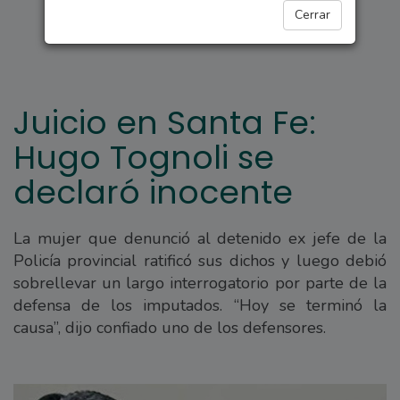
POLICIALES
Cerrar
Juicio en Santa Fe:
Hugo Tognoli se
declaró inocente
La mujer que denunció al detenido ex jefe de la
Policía provincial ratificó sus dichos y luego debió
sobrellevar un largo interrogatorio por parte de la
defensa de los imputados. “Hoy se terminó la
causa”, dijo confiado uno de los defensores.