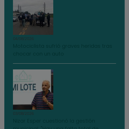
04/08/2026
Motociclista sufrió graves heridas tras
chocar con un auto
03/08/2026
Nizar Esper cuestionó la gestión
municipal: "Hay una falta total de