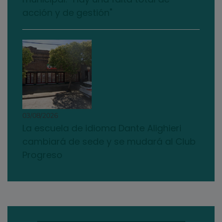
acción y de gestión"
03/08/2026
La escuela de idioma Dante Alighieri
cambiará de sede y se mudará al Club
Progreso