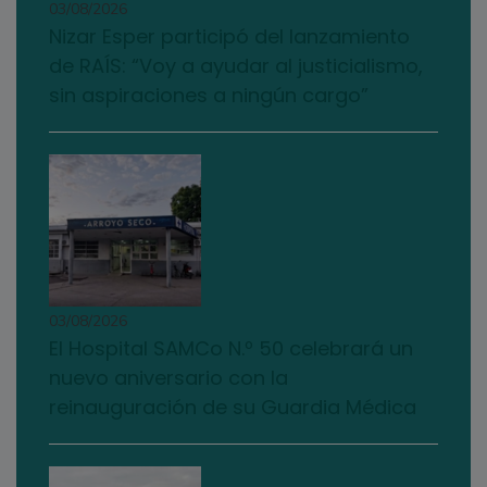
03/08/2026
Nizar Esper participó del lanzamiento
de RAÍS: “Voy a ayudar al justicialismo,
sin aspiraciones a ningún cargo”
03/08/2026
El Hospital SAMCo N.º 50 celebrará un
nuevo aniversario con la
reinauguración de su Guardia Médica