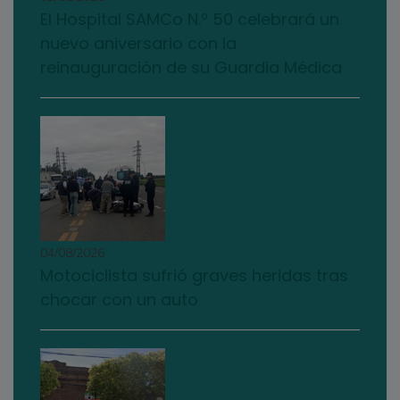
El Hospital SAMCo N.º 50 celebrará un
nuevo aniversario con la
reinauguración de su Guardia Médica
04/08/2026
Motociclista sufrió graves heridas tras
chocar con un auto