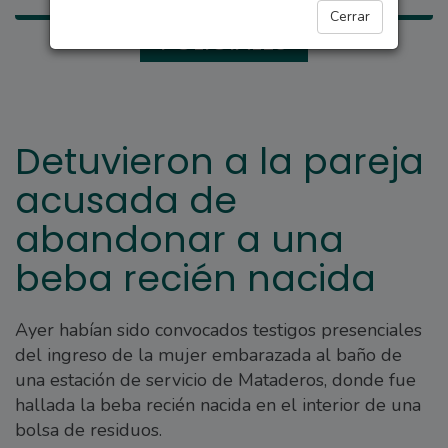
Cerrar
POLICIALES
Detuvieron a la pareja
acusada de
abandonar a una
beba recién nacida
Ayer habían sido convocados testigos presenciales
del ingreso de la mujer embarazada al baño de
una estación de servicio de Mataderos, donde fue
hallada la beba recién nacida en el interior de una
bolsa de residuos.