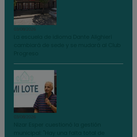
03/08/2026
La escuela de idioma Dante Alighieri
cambiará de sede y se mudará al Club
Progreso
03/08/2026
Nizar Esper cuestionó la gestión
municipal: "Hay una falta total de