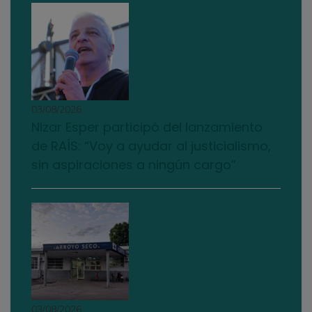
03/08/2026
Nizar Esper participó del lanzamiento
de RAÍS: “Voy a ayudar al justicialismo,
sin aspiraciones a ningún cargo”
03/08/2026