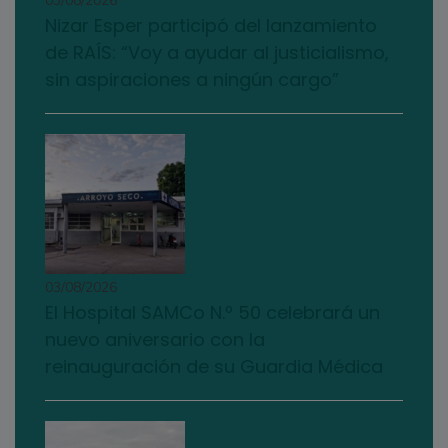
03/08/2026
Nizar Esper participó del lanzamiento
de RAÍS: “Voy a ayudar al justicialismo,
sin aspiraciones a ningún cargo”
03/08/2026
El Hospital SAMCo N.º 50 celebrará un
nuevo aniversario con la
reinauguración de su Guardia Médica