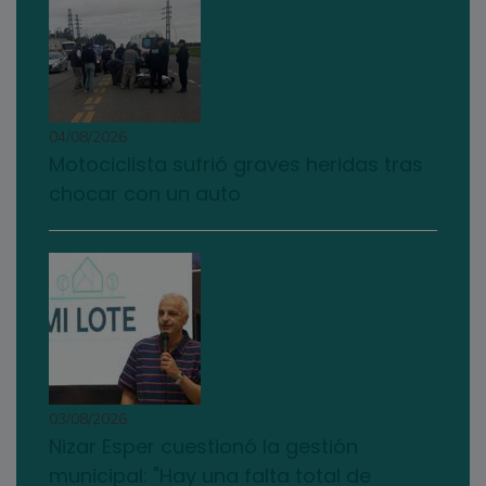
04/08/2026
Motociclista sufrió graves heridas tras
chocar con un auto
03/08/2026
Nizar Esper cuestionó la gestión
municipal: "Hay una falta total de