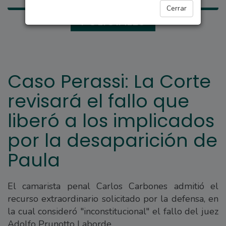
Cerrar
POLICIALES
Caso Perassi: La Corte
revisará el fallo que
liberó a los implicados
por la desaparición de
Paula
El camarista penal Carlos Carbones admitió el
recurso extraordinario solicitado por la defensa, en
la cual consideró "inconstitucional" el fallo del juez
Adolfo Prunotto Laborde.