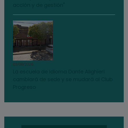
acción y de gestión"
03/08/2026
La escuela de idioma Dante Alighieri
cambiará de sede y se mudará al Club
Progreso