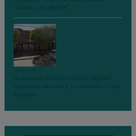
acción y de gestión"
03/08/2026
La escuela de idioma Dante Alighieri
cambiará de sede y se mudará al Club
Progreso