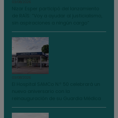
03/08/2026
Nizar Esper participó del lanzamiento
de RAÍS: “Voy a ayudar al justicialismo,
sin aspiraciones a ningún cargo”
03/08/2026
El Hospital SAMCo N.º 50 celebrará un
nuevo aniversario con la
reinauguración de su Guardia Médica