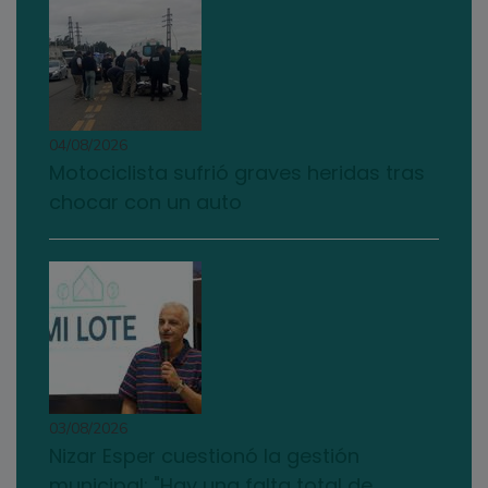
04/08/2026
Motociclista sufrió graves heridas tras
chocar con un auto
03/08/2026
Nizar Esper cuestionó la gestión
municipal: "Hay una falta total de