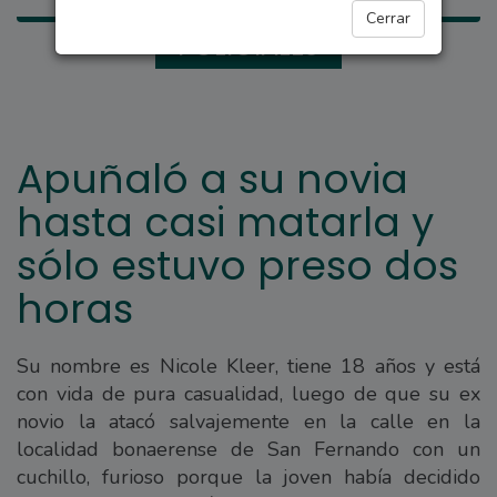
Cerrar
POLICIALES
Apuñaló a su novia
hasta casi matarla y
sólo estuvo preso dos
horas
Su nombre es Nicole Kleer, tiene 18 años y está
con vida de pura casualidad, luego de que su ex
novio la atacó salvajemente en la calle en la
localidad bonaerense de San Fernando con un
cuchillo, furioso porque la joven había decidido