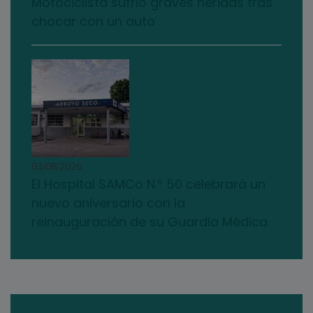
Motociclista sufrió graves heridas tras
chocar con un auto
03/08/2026
El Hospital SAMCo N.º 50 celebrará un
nuevo aniversario con la
reinauguración de su Guardia Médica