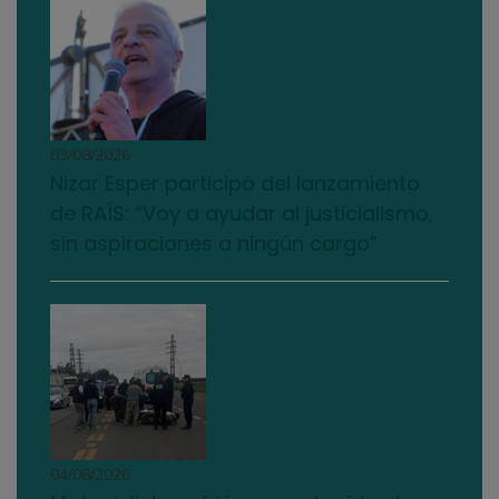
03/08/2026
Nizar Esper participó del lanzamiento
de RAÍS: “Voy a ayudar al justicialismo,
sin aspiraciones a ningún cargo”
04/08/2026