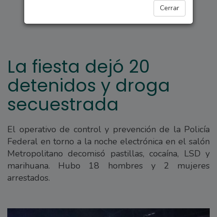
POLICIALES
Cerrar
La fiesta dejó 20
detenidos y droga
secuestrada
El operativo de control y prevención de la Policía
Federal en torno a la noche electrónica en el salón
Metropolitano decomisó pastillas, cocaína, LSD y
marihuana. Hubo 18 hombres y 2 mujeres
arrestados.