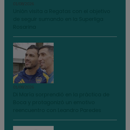
01/08/2026
Unión visita a Regatas con el objetivo
de seguir sumando en la Superliga
Rosarina
01/08/2026
Di María sorprendió en la práctica de
Boca y protagonizó un emotivo
reencuentro con Leandro Paredes