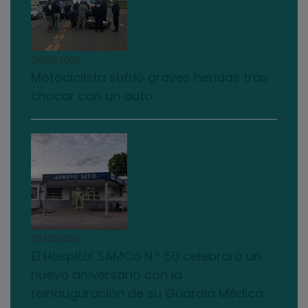
04/08/2026
Motociclista sufrió graves heridas tras
chocar con un auto
03/08/2026
El Hospital SAMCo N.º 50 celebrará un
nuevo aniversario con la
reinauguración de su Guardia Médica