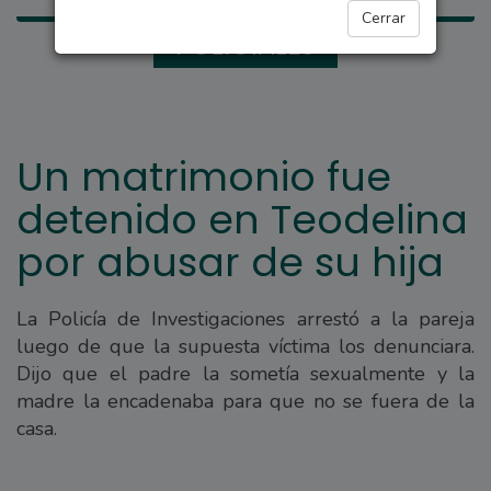
Cerrar
POLICIALES
Un matrimonio fue
detenido en Teodelina
por abusar de su hija
La Policía de Investigaciones arrestó a la pareja
luego de que la supuesta víctima los denunciara.
Dijo que el padre la sometía sexualmente y la
madre la encadenaba para que no se fuera de la
casa.