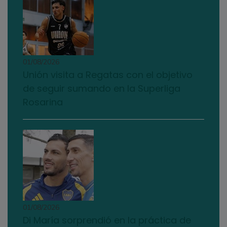
01/08/2026
Unión visita a Regatas con el objetivo
de seguir sumando en la Superliga
Rosarina
01/08/2026
Di María sorprendió en la práctica de