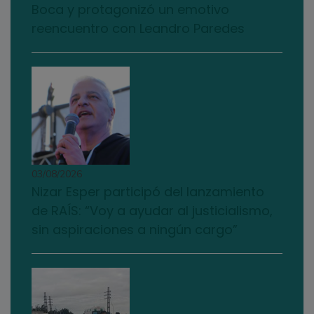
Boca y protagonizó un emotivo
reencuentro con Leandro Paredes
03/08/2026
Nizar Esper participó del lanzamiento
de RAÍS: “Voy a ayudar al justicialismo,
sin aspiraciones a ningún cargo”