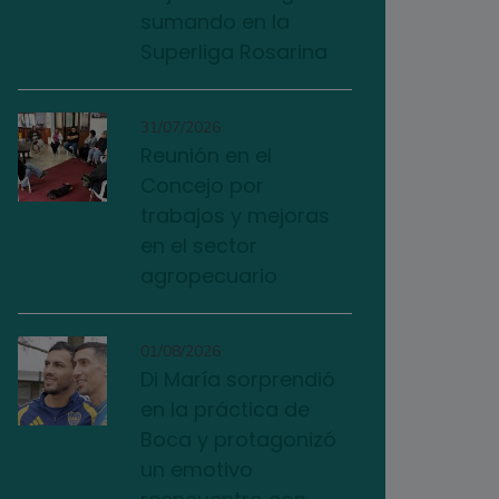
sumando en la
Superliga Rosarina
31/07/2026
Reunión en el
Concejo por
trabajos y mejoras
en el sector
agropecuario
01/08/2026
Di María sorprendió
en la práctica de
Boca y protagonizó
un emotivo