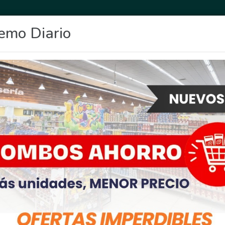
emo Diario
OCIO
DEPORTES
FIGHIERA
GENERAL LAGOS
POLICIALES
RE