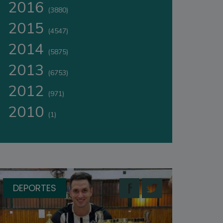
2016
(3880)
2015
(4547)
2014
(5875)
2013
(6753)
2012
(971)
2010
(1)
DEPORTES