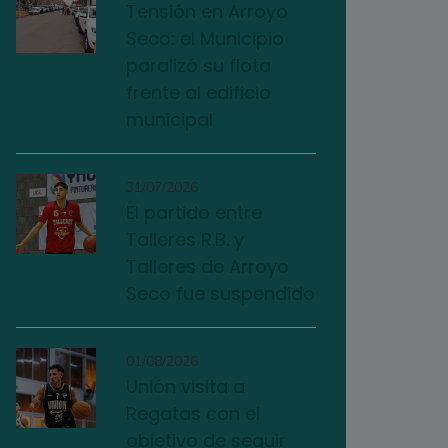
Tensión en Arroyo
Seco: el Municipio
paralizó su flota
frente al edificio
municipal
31/07/2026
El partido entre
Talleres R.B. y
Talleres de Arroyo
Seco fue suspendido
01/08/2026
Unión visita a
Regatas con el
objetivo de seguir