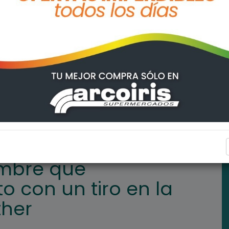
aron muerto con un tiro en la nuca en Pueblo Esther
POLICIALES
ombre que
 con un tiro en la
ther