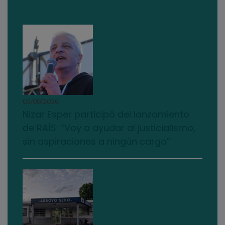
03/08/2026
Nizar Esper participó del lanzamiento
de RAÍS: “Voy a ayudar al justicialismo,
sin aspiraciones a ningún cargo”