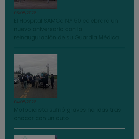
03/08/2026
El Hospital SAMCo N.º 50 celebrará un
nuevo aniversario con la
reinauguración de su Guardia Médica
04/08/2026
Motociclista sufrió graves heridas tras
chocar con un auto