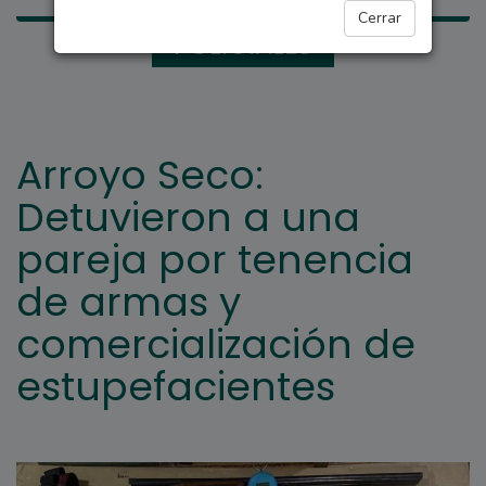
Cerrar
POLICIALES
Arroyo Seco:
Detuvieron a una
pareja por tenencia
de armas y
comercialización de
estupefacientes