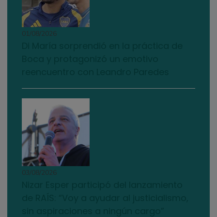
01/08/2026
Di María sorprendió en la práctica de
Boca y protagonizó un emotivo
reencuentro con Leandro Paredes
03/08/2026
Nizar Esper participó del lanzamiento
de RAÍS: “Voy a ayudar al justicialismo,
sin aspiraciones a ningún cargo”