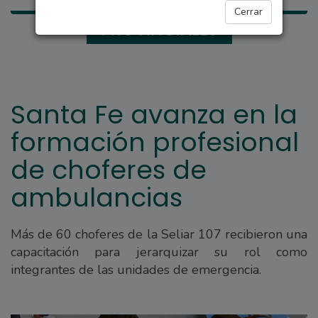
Cerrar
PROVINCIALES
Santa Fe avanza en la
formación profesional
de choferes de
ambulancias
Más de 60 choferes de la Seliar 107 recibieron una
capacitación para jerarquizar su rol como
integrantes de las unidades de emergencia.