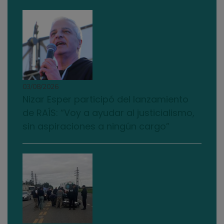
03/08/2026
Nizar Esper participó del lanzamiento
de RAÍS: “Voy a ayudar al justicialismo,
sin aspiraciones a ningún cargo”