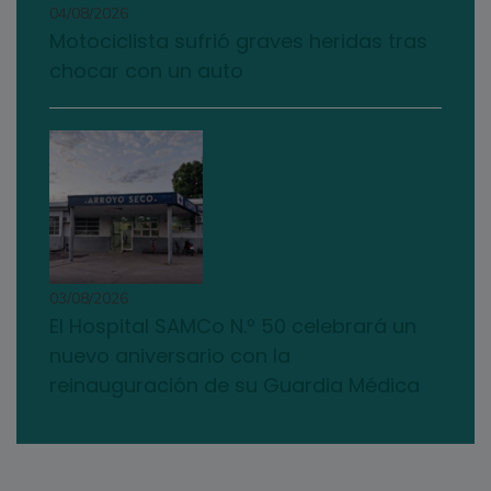
04/08/2026
Motociclista sufrió graves heridas tras
chocar con un auto
03/08/2026
El Hospital SAMCo N.º 50 celebrará un
nuevo aniversario con la
reinauguración de su Guardia Médica