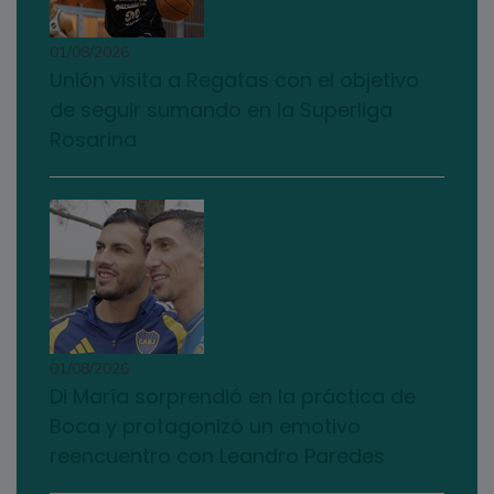
01/08/2026
Unión visita a Regatas con el objetivo
de seguir sumando en la Superliga
Rosarina
01/08/2026
Di María sorprendió en la práctica de
Boca y protagonizó un emotivo
reencuentro con Leandro Paredes