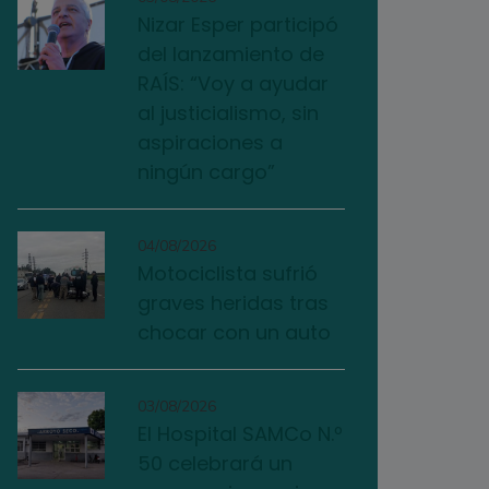
Nizar Esper participó
del lanzamiento de
RAÍS: “Voy a ayudar
al justicialismo, sin
aspiraciones a
ningún cargo”
04/08/2026
Motociclista sufrió
graves heridas tras
chocar con un auto
03/08/2026
El Hospital SAMCo N.º
50 celebrará un