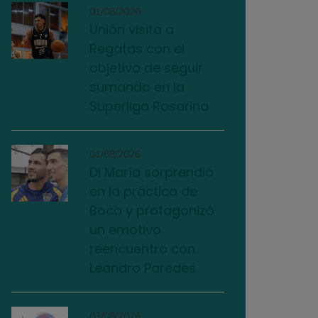
01/08/2026
Unión visita a
Regatas con el
objetivo de seguir
sumando en la
Superliga Rosarina
01/08/2026
Di María sorprendió
en la práctica de
Boca y protagonizó
un emotivo
reencuentro con
Leandro Paredes
03/08/2026