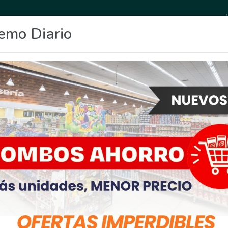
emo Diario
OCIO
DEPORTES
FIGHIERA
GENERAL LAGOS
POLICIALES
RE