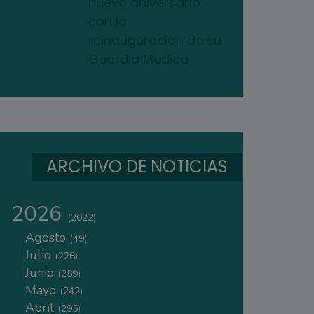
nuevo aniversario
con la
reinauguración de su
Guardia Médica
ARCHIVO DE NOTICIAS
2026
(2022)
Agosto
(49)
Julio
(226)
Junio
(259)
Mayo
(242)
Abril
(295)