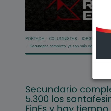
PORTADA
COLUMNISTAS
JORGE SANTO
Secundario completo: ya son más de 5.300 los 
Secundario comple
5.300 los santafes
FinEs y hay tiemp