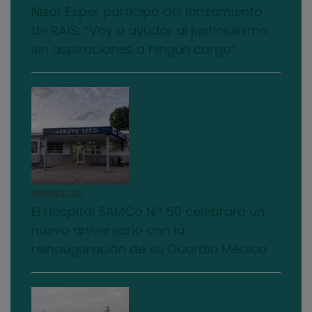
Nizar Esper participó del lanzamiento
de RAÍS: “Voy a ayudar al justicialismo,
sin aspiraciones a ningún cargo”
03/08/2026
El Hospital SAMCo N.º 50 celebrará un
nuevo aniversario con la
reinauguración de su Guardia Médica