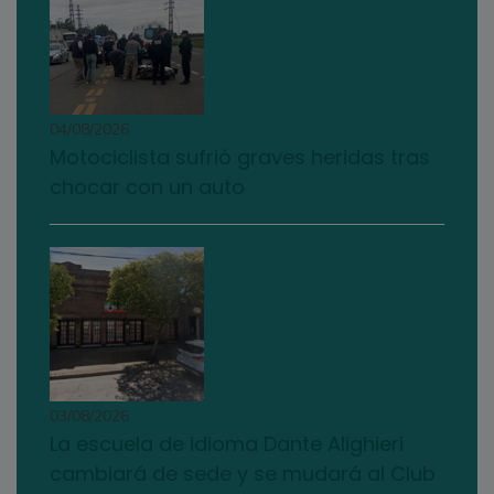
04/08/2026
Motociclista sufrió graves heridas tras
chocar con un auto
03/08/2026
La escuela de idioma Dante Alighieri
cambiará de sede y se mudará al Club