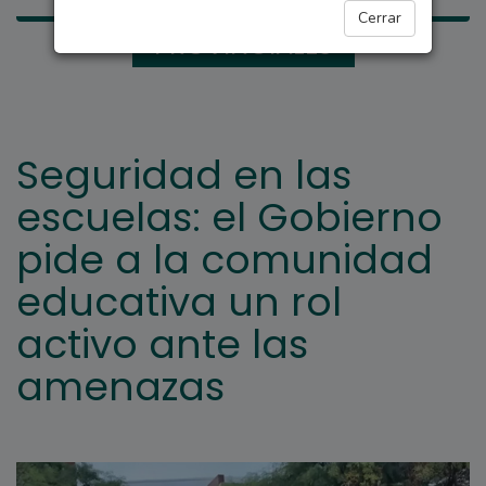
Cerrar
PROVINCIALES
Seguridad en las
escuelas: el Gobierno
pide a la comunidad
educativa un rol
activo ante las
amenazas