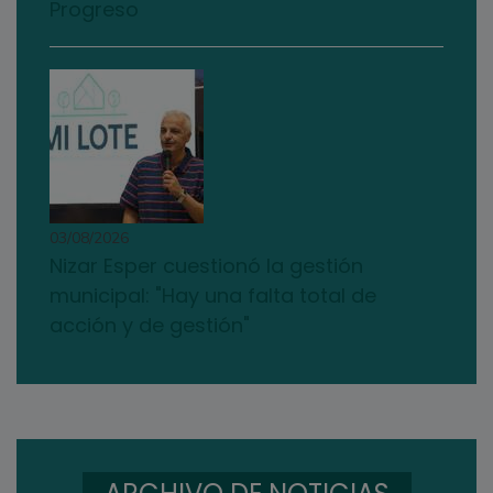
Progreso
03/08/2026
Nizar Esper cuestionó la gestión
municipal: "Hay una falta total de
acción y de gestión"