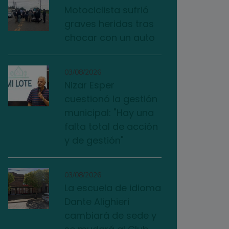
Motociclista sufrió
graves heridas tras
chocar con un auto
03/08/2026
Nizar Esper
cuestionó la gestión
municipal: "Hay una
falta total de acción
y de gestión"
03/08/2026
La escuela de idioma
Dante Alighieri
cambiará de sede y