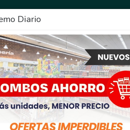
emo Diario
OCIO
DEPORTES
FIGHIERA
GENERAL LAGOS
POLICIALES
RE