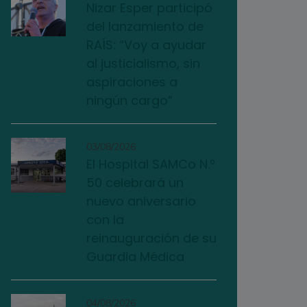
Nizar Esper participó
del lanzamiento de
RAÍS: “Voy a ayudar
al justicialismo, sin
aspiraciones a
ningún cargo”
03/08/2026
El Hospital SAMCo N.º
50 celebrará un
nuevo aniversario
con la
reinauguración de su
Guardia Médica
04/08/2026