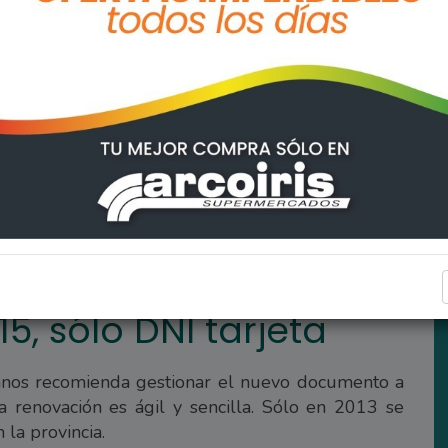
jeta
PROVINCIALES
, sólo DNI tarjeta
manos recomienda gestionar el nuevo documento a
a renovación es ágil y sencilla. Sólo en 2013 se
 la provincia.