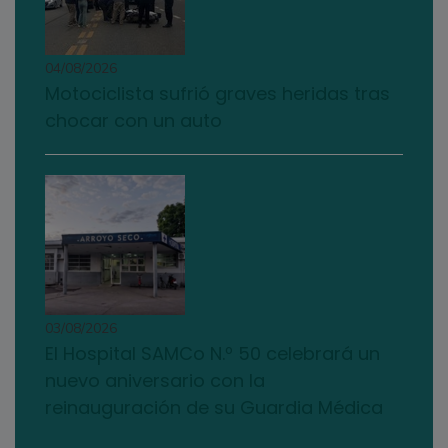
04/08/2026
Motociclista sufrió graves heridas tras
chocar con un auto
03/08/2026
El Hospital SAMCo N.º 50 celebrará un
nuevo aniversario con la
reinauguración de su Guardia Médica