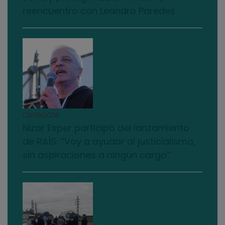
reencuentro con Leandro Paredes
03/08/2026
Nizar Esper participó del lanzamiento
de RAÍS: “Voy a ayudar al justicialismo,
sin aspiraciones a ningún cargo”