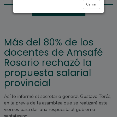
Cerrar
PROVINCIALES
Más del 80% de los
docentes de Amsafé
Rosario rechazó la
propuesta salarial
provincial
Así lo informó el secretario general Gustavo Terés,
en la previa de la asamblea que se realizará este
viernes para dar una respuesta al gobierno
santafesino.