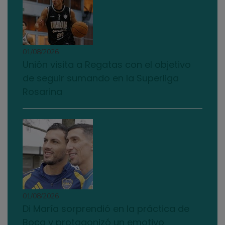
01/08/2026
Unión visita a Regatas con el objetivo
de seguir sumando en la Superliga
Rosarina
01/08/2026
Di María sorprendió en la práctica de
Boca y protagonizó un emotivo