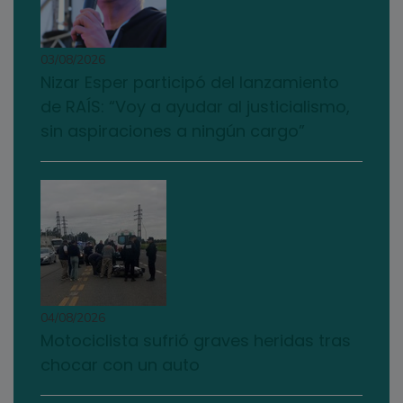
03/08/2026
Nizar Esper participó del lanzamiento
de RAÍS: “Voy a ayudar al justicialismo,
sin aspiraciones a ningún cargo”
04/08/2026
Motociclista sufrió graves heridas tras
chocar con un auto