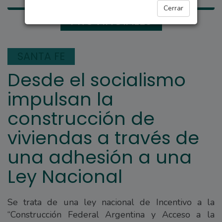
Cerrar
PROVINCIALES
SANTA FE
Desde el socialismo
impulsan la
construcción de
viviendas a través de
una adhesión a una
Ley Nacional
Se trata de una ley nacional de Incentivo a la
“Construcción Federal Argentina y Acceso a la