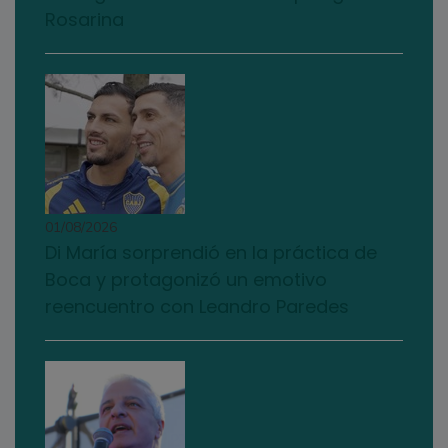
Rosarina
01/08/2026
Di María sorprendió en la práctica de
Boca y protagonizó un emotivo
reencuentro con Leandro Paredes