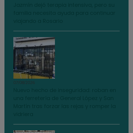
Jazmín dejó terapia intensiva, pero su
familia necesita ayuda para continuar
viajando a Rosario
07/08/2026
Nuevo hecho de inseguridad: roban en
una ferretería de General López y San
Martín tras forzar las rejas y romper la
vidriera