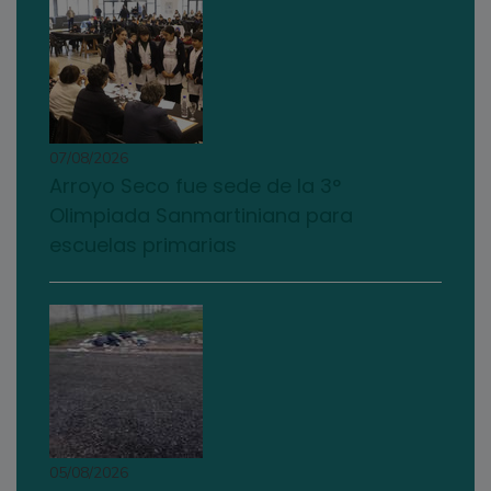
07/08/2026
Arroyo Seco fue sede de la 3°
Olimpiada Sanmartiniana para
escuelas primarias
05/08/2026