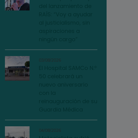
del lanzamiento de
RAÍS: “Voy a ayudar
al justicialismo, sin
aspiraciones a
ningún cargo”
03/08/2026
El Hospital SAMCo N.º
50 celebrará un
nuevo aniversario
con la
reinauguración de su
Guardia Médica
04/08/2026