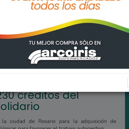
 programa Banco Solidario
REGIONALES
230 créditos del
lidario
la ciudad de Rosario para la adquisición de
ógicas para favorecer el trabajo autogestivo.