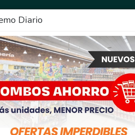
emo Diario
OCIO
DEPORTES
FIGHIERA
GENERAL LAGOS
POLICIALES
RE