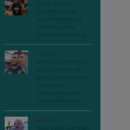
Unión visita a
Regatas con el
objetivo de seguir
sumando en la
Superliga Rosarina
01/08/2026
Di María sorprendió
en la práctica de
Boca y protagonizó
un emotivo
reencuentro con
Leandro Paredes
03/08/2026
Nizar Esper participó