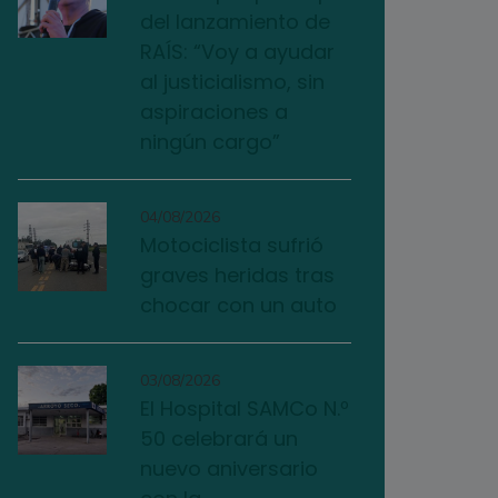
del lanzamiento de
RAÍS: “Voy a ayudar
al justicialismo, sin
aspiraciones a
ningún cargo”
04/08/2026
Motociclista sufrió
graves heridas tras
chocar con un auto
03/08/2026
El Hospital SAMCo N.º
50 celebrará un
nuevo aniversario