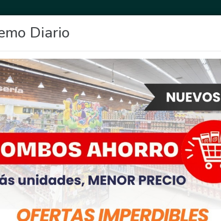
emo Diario
OCIO
DEPORTES
FIGHIERA
GENERAL LAGOS
POLICIALES
RE