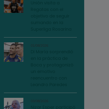
Unión visita a
Regatas con el
objetivo de seguir
sumando en la
Superliga Rosarina
01/08/2026
Di María sorprendió
en la práctica de
Boca y protagonizó
un emotivo
reencuentro con
Leandro Paredes
03/08/2026
Nizar Esper participó