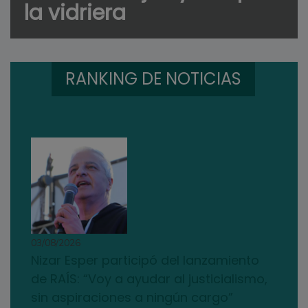
la vidriera
RANKING DE NOTICIAS
03/08/2026
Nizar Esper participó del lanzamiento
de RAÍS: “Voy a ayudar al justicialismo,
sin aspiraciones a ningún cargo”