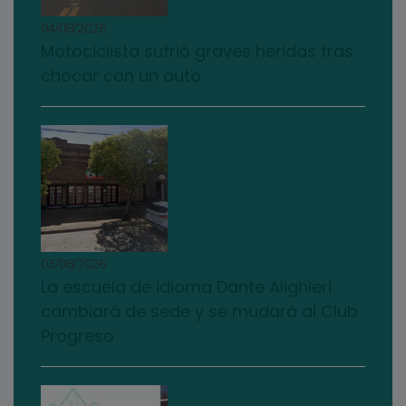
04/08/2026
Motociclista sufrió graves heridas tras
chocar con un auto
03/08/2026
La escuela de idioma Dante Alighieri
cambiará de sede y se mudará al Club
Progreso