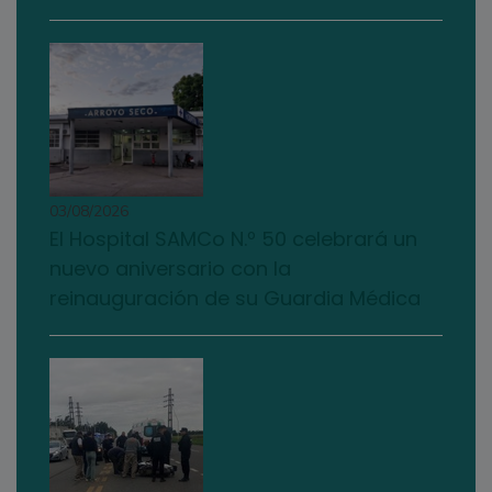
03/08/2026
El Hospital SAMCo N.º 50 celebrará un
nuevo aniversario con la
reinauguración de su Guardia Médica