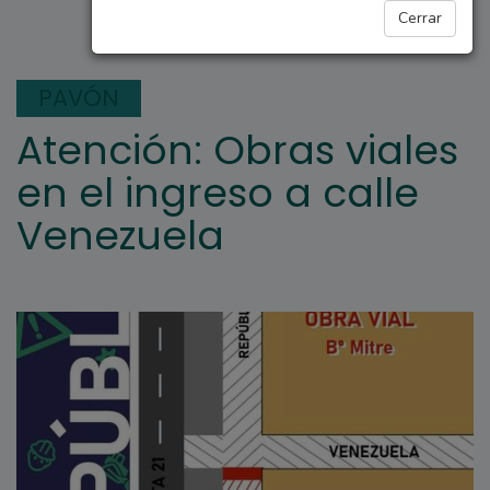
REGIONALES
Cerrar
PAVÓN
Atención: Obras viales
en el ingreso a calle
Venezuela