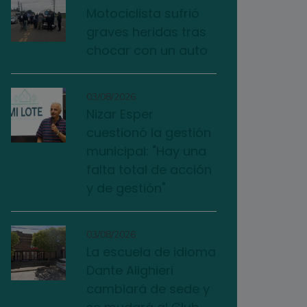
Motociclista sufrió
graves heridas tras
chocar con un auto
03/08/2026
Nizar Esper
cuestionó la gestión
municipal: "Hay una
falta total de acción
y de gestión"
03/08/2026
La escuela de idioma
Dante Alighieri
cambiará de sede y