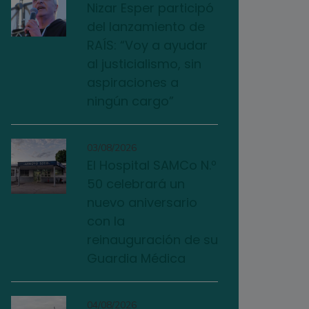
Nizar Esper participó
del lanzamiento de
RAÍS: “Voy a ayudar
al justicialismo, sin
aspiraciones a
ningún cargo”
03/08/2026
El Hospital SAMCo N.º
50 celebrará un
nuevo aniversario
con la
reinauguración de su
Guardia Médica
04/08/2026