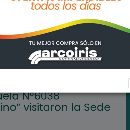
darme Argentino” visitaron la Sede de Gobierno
REGIONALES
uela N°6038
o” visitaron la Sede