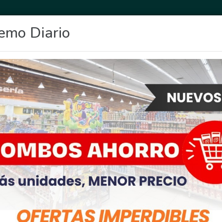
emo Diario
OCIO
DEPORTES
FIGHIERA
GENERAL LAGOS
POLICIALES
RE