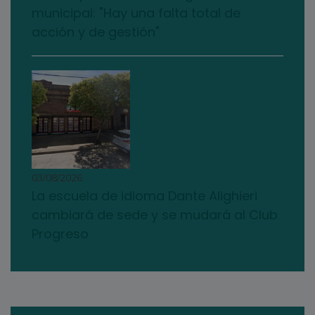
municipal: "Hay una falta total de
acción y de gestión"
03/08/2026
La escuela de idioma Dante Alighieri
cambiará de sede y se mudará al Club
Progreso