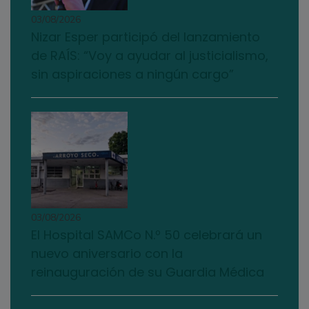
03/08/2026
Nizar Esper participó del lanzamiento
de RAÍS: “Voy a ayudar al justicialismo,
sin aspiraciones a ningún cargo”
03/08/2026
El Hospital SAMCo N.º 50 celebrará un
nuevo aniversario con la
reinauguración de su Guardia Médica