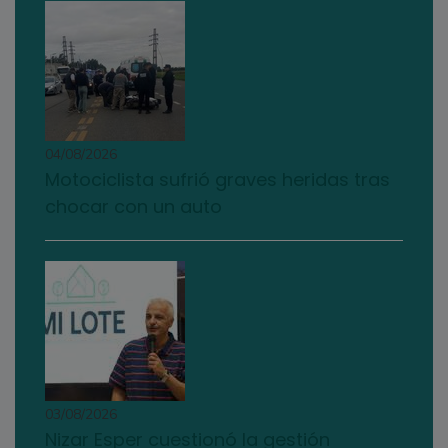
04/08/2026
Motociclista sufrió graves heridas tras
chocar con un auto
03/08/2026
Nizar Esper cuestionó la gestión