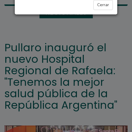
Cerrar
REGIONALES
Pullaro inauguró el
nuevo Hospital
Regional de Rafaela:
"Tenemos la mejor
salud pública de la
República Argentina"