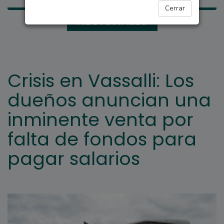
Cerrar
REGIONALES
Crisis en Vassalli: Los
dueños anuncian una
inminente venta por
falta de fondos para
pagar salarios