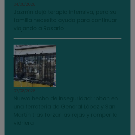
04/08/2026
Jazmín dejó terapia intensiva, pero su
familia necesita ayuda para continuar
viajando a Rosario
07/08/2026
Nuevo hecho de inseguridad: roban en
una ferretería de General López y San
Martín tras forzar las rejas y romper la
vidriera