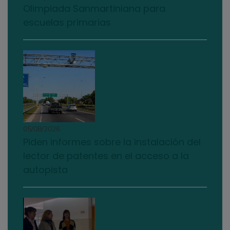
Olimpiada Sanmartiniana para
escuelas primarias
05/08/2026
Piden informes sobre la instalación del
lector de patentes en el acceso a la
autopista