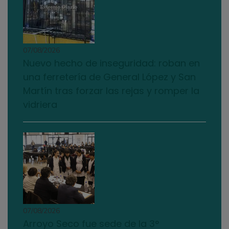
07/08/2026
Nuevo hecho de inseguridad: roban en
una ferretería de General López y San
Martín tras forzar las rejas y romper la
vidriera
07/08/2026
Arroyo Seco fue sede de la 3°