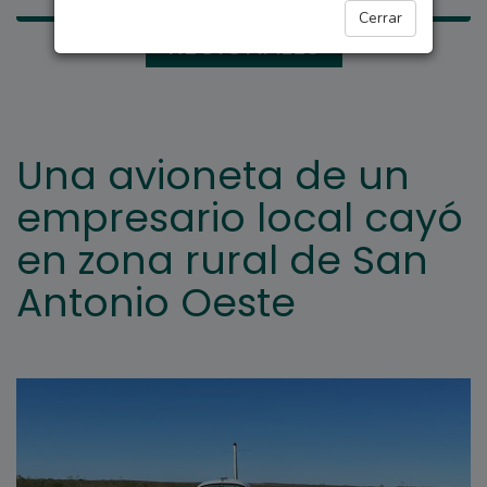
Cerrar
REGIONALES
Una avioneta de un
empresario local cayó
en zona rural de San
Antonio Oeste