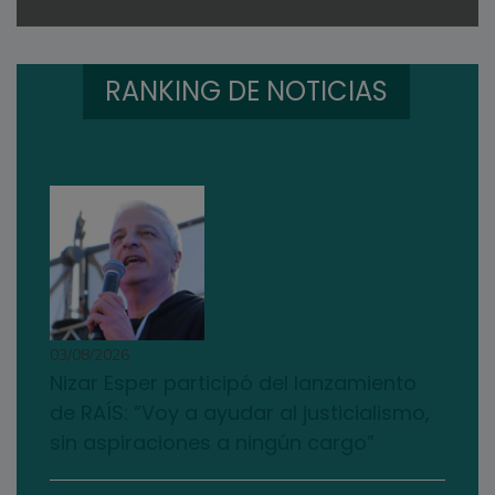
RANKING DE NOTICIAS
03/08/2026
Nizar Esper participó del lanzamiento
de RAÍS: “Voy a ayudar al justicialismo,
sin aspiraciones a ningún cargo”