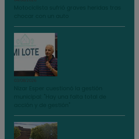
Motociclista sufrió graves heridas tras
chocar con un auto
03/08/2026
Nizar Esper cuestionó la gestión
municipal: "Hay una falta total de
acción y de gestión"