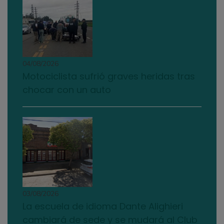
04/08/2026
Motociclista sufrió graves heridas tras
chocar con un auto
03/08/2026
La escuela de idioma Dante Alighieri
cambiará de sede y se mudará al Club