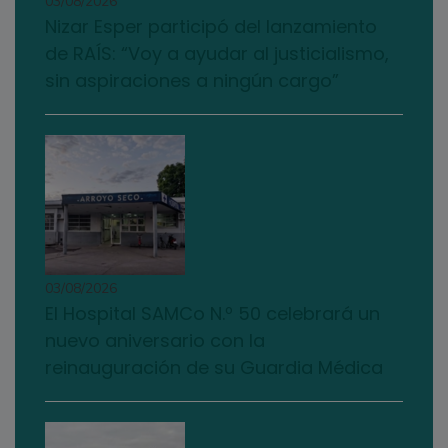
03/08/2026
Nizar Esper participó del lanzamiento
de RAÍS: “Voy a ayudar al justicialismo,
sin aspiraciones a ningún cargo”
03/08/2026
El Hospital SAMCo N.º 50 celebrará un
nuevo aniversario con la
reinauguración de su Guardia Médica