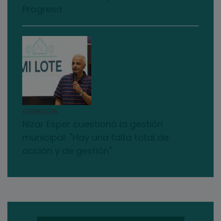
Progreso
03/08/2026
Nizar Esper cuestionó la gestión
municipal: "Hay una falta total de
acción y de gestión"