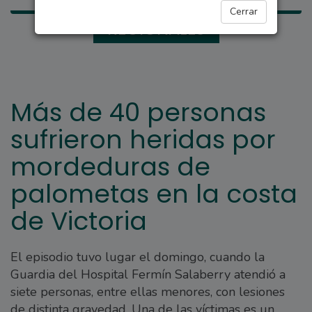
Cerrar
REGIONALES
Más de 40 personas
sufrieron heridas por
mordeduras de
palometas en la costa
de Victoria
El episodio tuvo lugar el domingo, cuando la
Guardia del Hospital Fermín Salaberry atendió a
siete personas, entre ellas menores, con lesiones
de distinta gravedad. Una de las víctimas es un