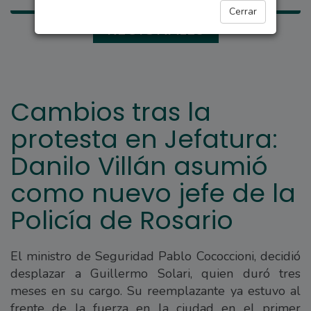
Cerrar
REGIONALES
Cambios tras la
protesta en Jefatura:
Danilo Villán asumió
como nuevo jefe de la
Policía de Rosario
El ministro de Seguridad Pablo Cococcioni, decidió
desplazar a Guillermo Solari, quien duró tres
meses en su cargo. Su reemplazante ya estuvo al
frente de la fuerza en la ciudad en el primer