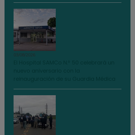
03/08/2026
El Hospital SAMCo N.º 50 celebrará un
nuevo aniversario con la
reinauguración de su Guardia Médica