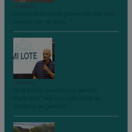
04/08/2026
Motociclista sufrió graves heridas tras
chocar con un auto
03/08/2026
Nizar Esper cuestionó la gestión
municipal: "Hay una falta total de
acción y de gestión"