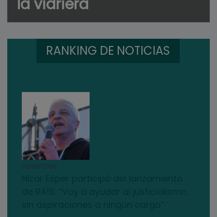
la vidriera
RANKING DE NOTICIAS
03/08/2026
Nizar Esper participó del lanzamiento
de RAÍS: “Voy a ayudar al justicialismo,
sin aspiraciones a ningún cargo”