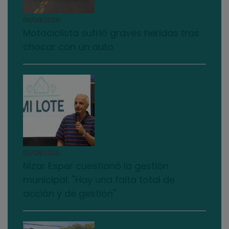
04/08/2026
Motociclista sufrió graves heridas tras
chocar con un auto
03/08/2026
Nizar Esper cuestionó la gestión
municipal: "Hay una falta total de
acción y de gestión"