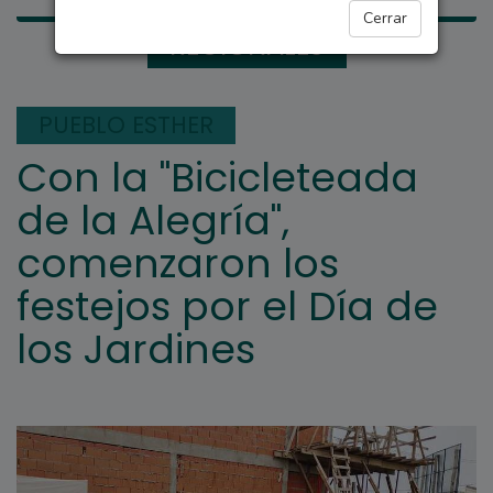
Cerrar
REGIONALES
PUEBLO ESTHER
Con la "Bicicleteada
de la Alegría",
comenzaron los
festejos por el Día de
los Jardines