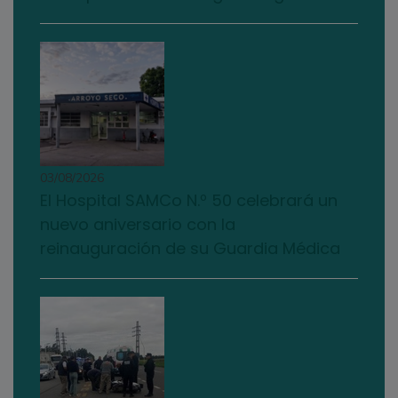
03/08/2026
El Hospital SAMCo N.º 50 celebrará un
nuevo aniversario con la
reinauguración de su Guardia Médica