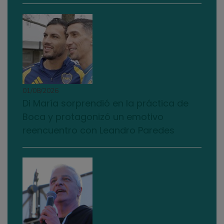
01/08/2026
Di María sorprendió en la práctica de
Boca y protagonizó un emotivo
reencuentro con Leandro Paredes