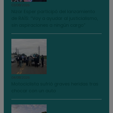
03/08/2026
Nizar Esper participó del lanzamiento
de RAÍS: “Voy a ayudar al justicialismo,
sin aspiraciones a ningún cargo”
04/08/2026
Motociclista sufrió graves heridas tras
chocar con un auto