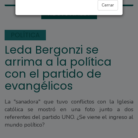
Cerrar
REGIONALES
POLÍTICA
Leda Bergonzi se
arrima a la política
con el partido de
evangélicos
La "sanadora" que tuvo conflictos con la Iglesia
católica se mostró en una foto junto a dos
referentes del partido UNO. ¿Se viene el ingreso al
mundo político?