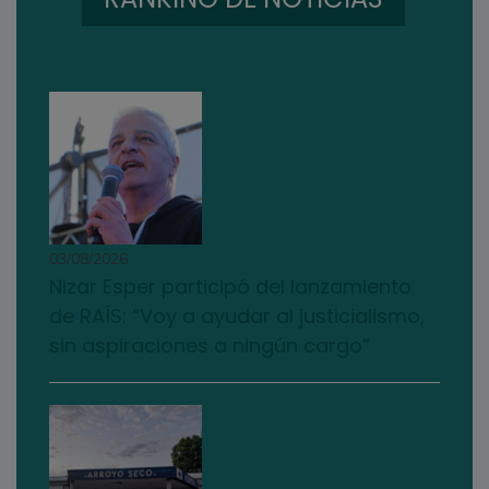
03/08/2026
Nizar Esper participó del lanzamiento
de RAÍS: “Voy a ayudar al justicialismo,
sin aspiraciones a ningún cargo”