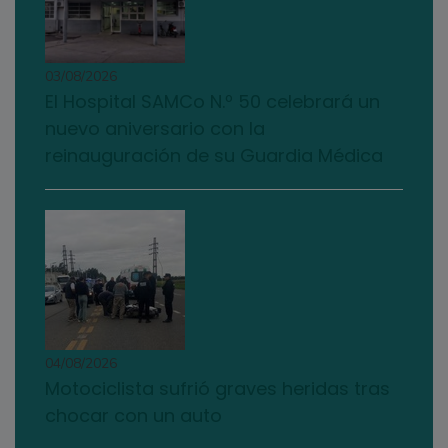
03/08/2026
El Hospital SAMCo N.º 50 celebrará un
nuevo aniversario con la
reinauguración de su Guardia Médica
04/08/2026
Motociclista sufrió graves heridas tras
chocar con un auto