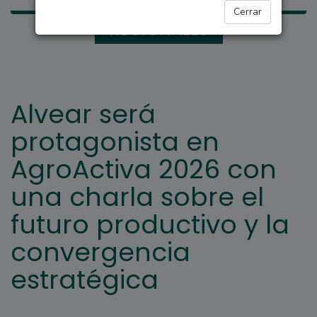
Cerrar
REGIONALES
Alvear será
protagonista en
AgroActiva 2026 con
una charla sobre el
futuro productivo y la
convergencia
estratégica