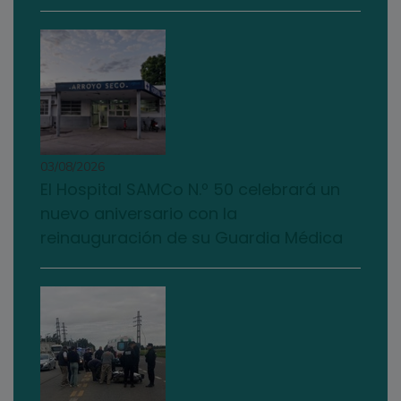
03/08/2026
El Hospital SAMCo N.º 50 celebrará un
nuevo aniversario con la
reinauguración de su Guardia Médica