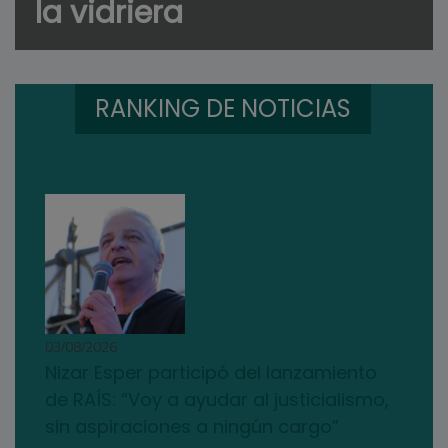
la vidriera
RANKING DE NOTICIAS
03/08/2026
Nizar Esper participó del lanzamiento
de RAÍS: “Voy a ayudar al justicialismo,
sin aspiraciones a ningún cargo”