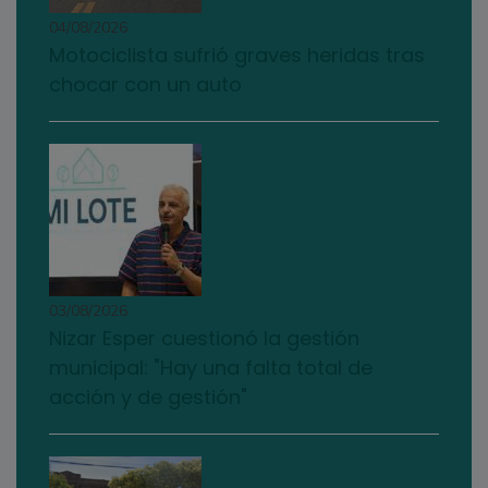
04/08/2026
Motociclista sufrió graves heridas tras
chocar con un auto
03/08/2026
Nizar Esper cuestionó la gestión
municipal: "Hay una falta total de
acción y de gestión"