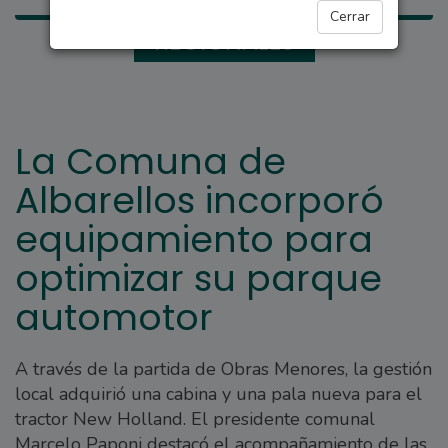
Cerrar
REGIONALES
La Comuna de
Albarellos incorporó
equipamiento para
optimizar su parque
automotor
A través de la partida de Obras Menores, la gestión
local adquirió una cabina y una pala nueva para el
tractor New Holland. El presidente comunal
Marcelo Paponi destacó el acompañamiento de las