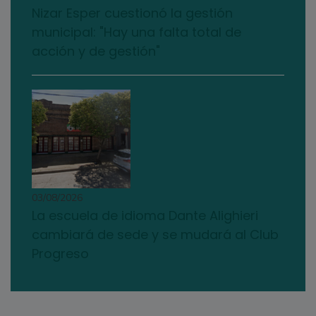
Nizar Esper cuestionó la gestión
municipal: "Hay una falta total de
acción y de gestión"
03/08/2026
La escuela de idioma Dante Alighieri
cambiará de sede y se mudará al Club
Progreso