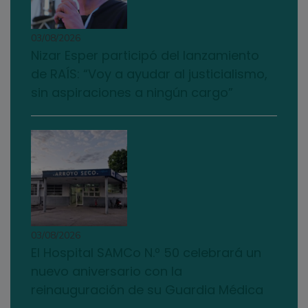
03/08/2026
Nizar Esper participó del lanzamiento
de RAÍS: “Voy a ayudar al justicialismo,
sin aspiraciones a ningún cargo”
03/08/2026
El Hospital SAMCo N.º 50 celebrará un
nuevo aniversario con la
reinauguración de su Guardia Médica