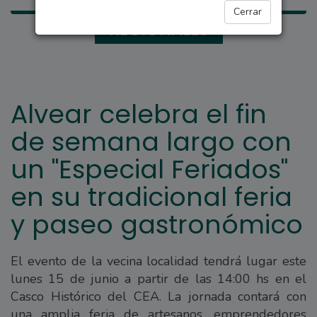
Cerrar
REGIONALES
Alvear celebra el fin
de semana largo con
un "Especial Feriados"
en su tradicional feria
y paseo gastronómico
El evento de la vecina localidad tendrá lugar este
lunes 15 de junio a partir de las 14:00 hs en el
Casco Histórico del CEA. La jornada contará con
una amplia feria de artesanos, emprendedores