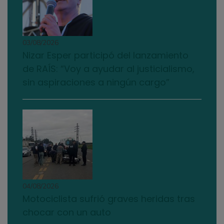
03/08/2026
Nizar Esper participó del lanzamiento
de RAÍS: “Voy a ayudar al justicialismo,
sin aspiraciones a ningún cargo”
04/08/2026
Motociclista sufrió graves heridas tras
chocar con un auto