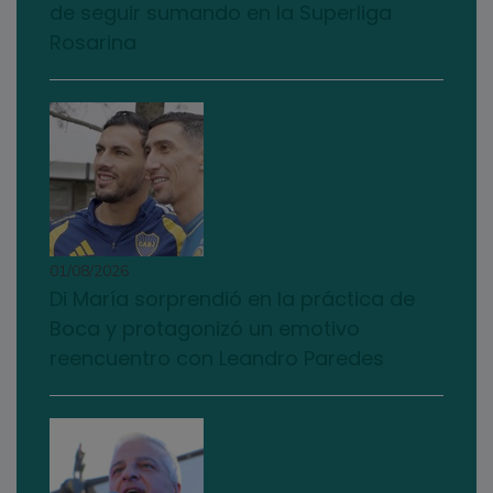
de seguir sumando en la Superliga
Rosarina
01/08/2026
Di María sorprendió en la práctica de
Boca y protagonizó un emotivo
reencuentro con Leandro Paredes