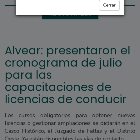
Cerrar
REGIONALES
Alvear: presentaron el
cronograma de julio
para las
capacitaciones de
licencias de conducir
Los cursos obligatorios para obtener nuevas
licencias o gestionar ampliaciones se dictarán en el
Casco Histórico, el Juzgado de Faltas y el Distrito
Oeste. Ya están disponibles las vías de contacto.