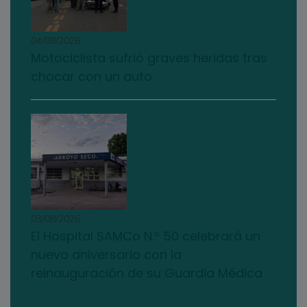
04/08/2026
Motociclista sufrió graves heridas tras
chocar con un auto
03/08/2026
El Hospital SAMCo N.º 50 celebrará un
nuevo aniversario con la
reinauguración de su Guardia Médica