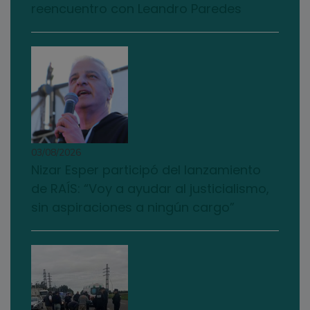
reencuentro con Leandro Paredes
03/08/2026
Nizar Esper participó del lanzamiento
de RAÍS: “Voy a ayudar al justicialismo,
sin aspiraciones a ningún cargo”