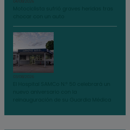
04/08/2026
Motociclista sufrió graves heridas tras
chocar con un auto
03/08/2026
El Hospital SAMCo N.º 50 celebrará un
nuevo aniversario con la
reinauguración de su Guardia Médica