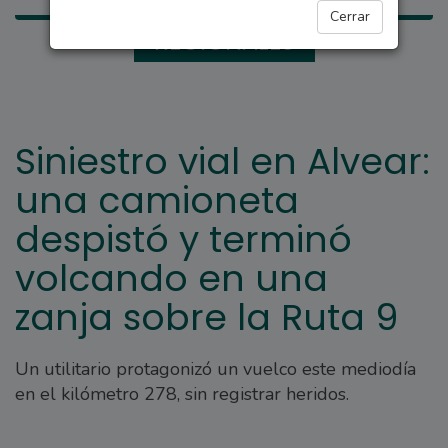
Cerrar
REGIONALES
Siniestro vial en Alvear:
una camioneta
despistó y terminó
volcando en una
zanja sobre la Ruta 9
Un utilitario protagonizó un vuelco este mediodía
en el kilómetro 278, sin registrar heridos.