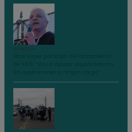
03/08/2026
Nizar Esper participó del lanzamiento
de RAÍS: “Voy a ayudar al justicialismo,
sin aspiraciones a ningún cargo”