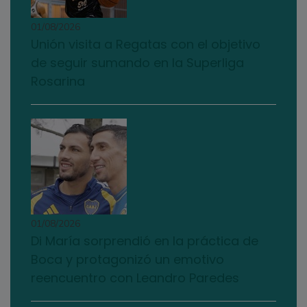
01/08/2026
Unión visita a Regatas con el objetivo
de seguir sumando en la Superliga
Rosarina
01/08/2026
Di María sorprendió en la práctica de
Boca y protagonizó un emotivo
reencuentro con Leandro Paredes